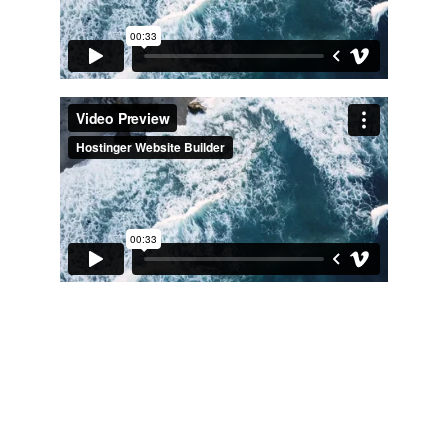
MoleculaIdeas, LLC
moleculaideas@
gmail.com
+1 (210) 792-7509
+57 (317) 499-4567